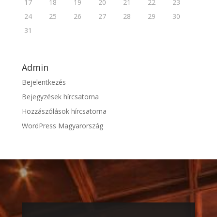
17
18
19
20
21
22
23
24
25
26
27
28
29
30
31
Admin
Bejelentkezés
Bejegyzések hírcsatorna
Hozzászólások hírcsatorna
WordPress Magyarország