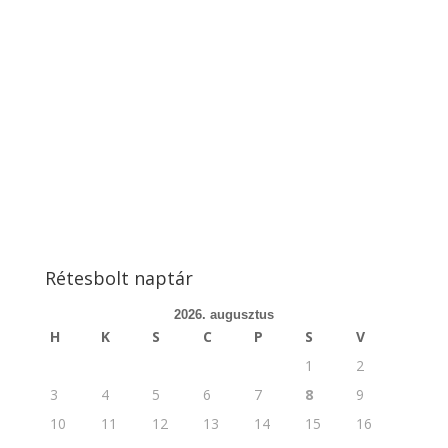
Rétesbolt naptár
2026. augusztus
H
K
S
C
P
S
V
1
2
3
4
5
6
7
8
9
10
11
12
13
14
15
16